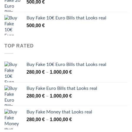
500,00
€
Buy Fake 10€ Euro Bills that Looks real
500,00
€
TOP RATED
Buy Fake 10€ Euro Bills that Looks real
Price
280,00
€
1.000,00
€
–
range:
280,00 €
Buy Fake Euro Bills that Looks real
through
Price
280,00
€
1.000,00
€
–
1.000,00 €
range:
280,00 €
Buy Fake Money that Looks real
through
Price
280,00
€
1.000,00
€
–
1.000,00 €
range:
280,00 €