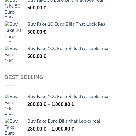
Buy fake 50 Euro Bills that look real
500,00
€
Buy Fake 20 Euro Bills That Look Real
500,00
€
Buy Fake 10€ Euro Bills that Looks real
500,00
€
BEST SELLING
Buy Fake 10€ Euro Bills that Looks real
Price
280,00
€
1.000,00
€
–
range:
280,00 €
Buy Fake Euro Bills that Looks real
through
Price
280,00
€
1.000,00
€
–
1.000,00 €
range: