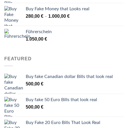
280,00 €
Buy Fake Money that Looks real
through
Price
280,00
€
1.000,00
€
–
1.000,00 €
range:
280,00 €
Führerschein
through
1.050,00
€
1.000,00 €
FEATURED
Buy fake Canadian dollar Bills that look real
500,00
€
Buy fake 50 Euro Bills that look real
500,00
€
Buy Fake 20 Euro Bills That Look Real