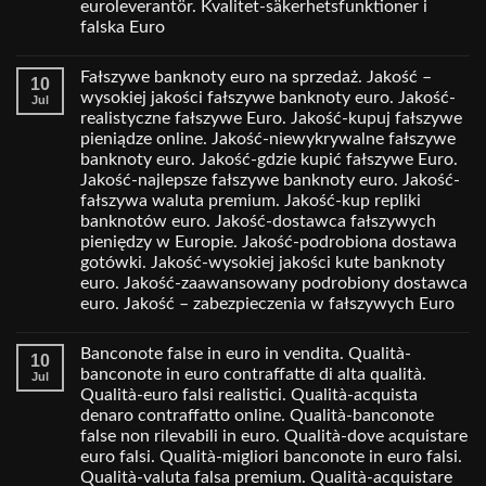
euroleverantör. Kvalitet-säkerhetsfunktioner i
falska Euro
Fałszywe banknoty euro na sprzedaż. Jakość –
10
wysokiej jakości fałszywe banknoty euro. Jakość-
Jul
realistyczne fałszywe Euro. Jakość-kupuj fałszywe
pieniądze online. Jakość-niewykrywalne fałszywe
banknoty euro. Jakość-gdzie kupić fałszywe Euro.
Jakość-najlepsze fałszywe banknoty euro. Jakość-
fałszywa waluta premium. Jakość-kup repliki
banknotów euro. Jakość-dostawca fałszywych
pieniędzy w Europie. Jakość-podrobiona dostawa
gotówki. Jakość-wysokiej jakości kute banknoty
euro. Jakość-zaawansowany podrobiony dostawca
euro. Jakość – zabezpieczenia w fałszywych Euro
Banconote false in euro in vendita. Qualità-
10
banconote in euro contraffatte di alta qualità.
Jul
Qualità-euro falsi realistici. Qualità-acquista
denaro contraffatto online. Qualità-banconote
false non rilevabili in euro. Qualità-dove acquistare
euro falsi. Qualità-migliori banconote in euro falsi.
Qualità-valuta falsa premium. Qualità-acquistare